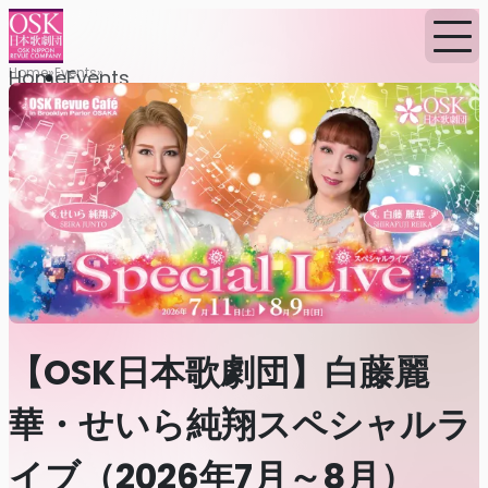
Home
Events
Home
Events
【OSK日本歌劇団】白藤麗
華・せいら純翔スペシャルラ
イブ（2026年7月～8月）