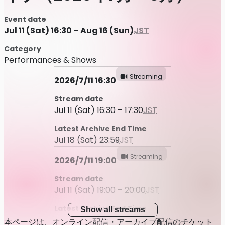
Event date
Jul 11 (Sat) 16:30 – Aug 16 (Sun)
JST
Category
Performances & Shows
Streaming
2026/7/11 16:30
Stream date
Jul 11 (Sat) 16:30 – 17:30
JST
Latest Archive End Time
Jul 18 (Sat) 23:59
JST
Streaming
2026/7/11 19:00
Stream date
Jul 11 (Sat) 19:00 – 20:00
JST
Latest Archive End Time
Show all streams
Jul 18 (Sat) 23:59
JST
本ページは、オンライン配信・アーカイブ配信のチケット