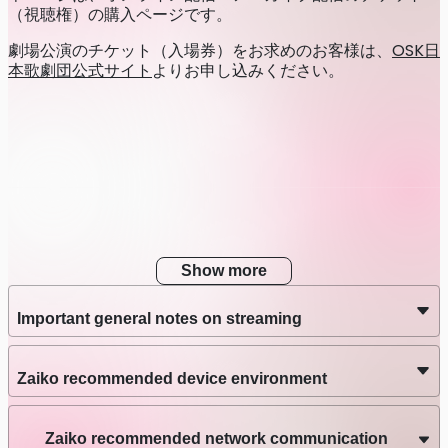
（視聴権）の購入ページです。
Streaming
2026/7/12 11:30
劇場公演のチケット（入場券）をお求めのお客様は、
OSK日
Stream date
本歌劇団公式サイト
よりお申し込みください。
Jul 12 (Sun) 11:30 – 12:30
JST
Latest Archive End Time
Jul 19 (Sun) 23:59
JST
Streaming
2026/7/12 14:00
Stream date
Jul 12 (Sun) 14:00 – 15:00
JST
Show more
Latest Archive End Time
Jul 19 (Sun) 23:59
JST
Important general notes on streaming
Streaming
2026/7/16 16:30
Zaiko recommended device environment
Stream date
Jul 16 (Thu) 16:30 – 17:30
JST
Zaiko recommended network communication
Latest Archive End Time