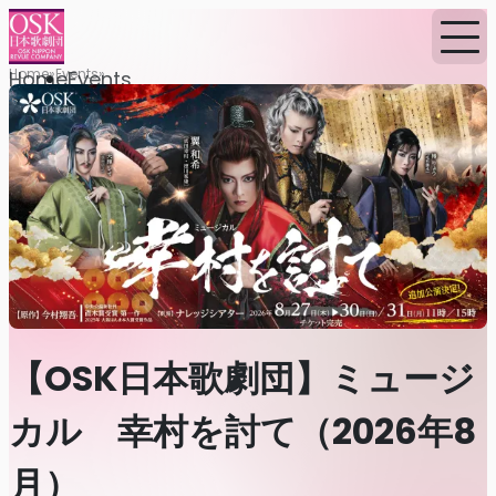
Home
Events
Home
Events
【OSK日本歌劇団】ミュージ
カル 幸村を討て（2026年8
月）