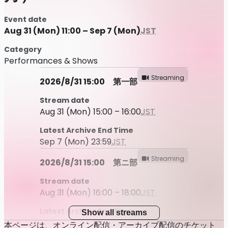
Event date
Aug 31 (Mon) 11:00 – Sep 7 (Mon)
JST
Category
Performances & Shows
Streaming
2026/8/31 15:00 第一部
Stream date
Aug 31 (Mon) 15:00 – 16:00
JST
Latest Archive End Time
Sep 7 (Mon) 23:59
JST
Streaming
2026/8/31 15:00 第ニ部
Stream date
Aug 31 (Mon) 16:00 – 18:00
JST
Latest Archive End Time
Show all streams
Sep 7 (Mon) 23:59
JST
本ページは、オンライン配信・アーカイブ配信のチケット